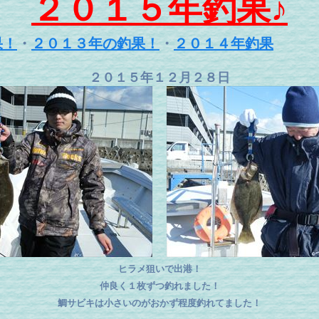
２０１５年釣果♪
果！
・
２０１３年の釣果！
・
２０１４年釣果
２０１５年１２月２８日
ヒラメ狙いで出港！
仲良く１枚ずつ釣れました！
鯛サビキは小さいのがおかず程度釣れてました！