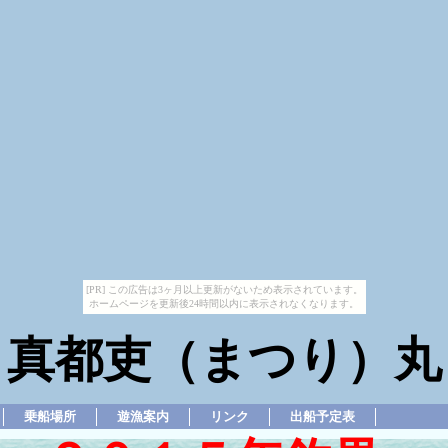
[PR] この広告は3ヶ月以上更新がないため表示されています。
ホームページを更新後24時間以内に表示されなくなります。
真都吏（まつり）丸
乗船場所
遊漁案内
リンク
出船予定表