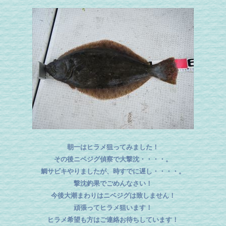
朝一はヒラメ狙ってみました！
その後ニベジグ偵察で大撃沈・・・・。
鯛サビキやりましたが、時すでに遅し・・・・。
撃沈釣果でごめんなさい！
今後大潮まわりはニベジグは致しません！
頑張ってヒラメ狙います！
ヒラメ希望も方はご連絡お待ちしています！