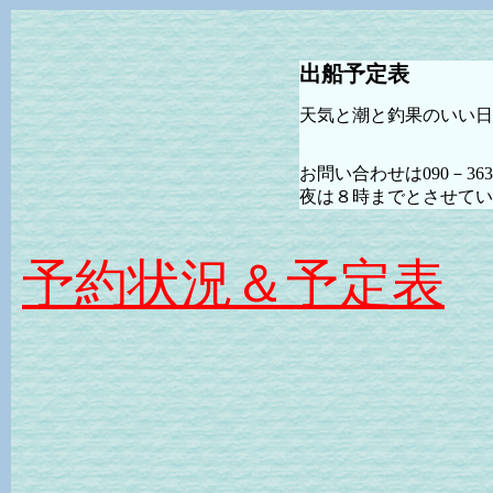
出船予定表
天気と潮と釣果のいい日
お問い合わせは090－36
夜は８時までとさせてい
予約状況＆予定表